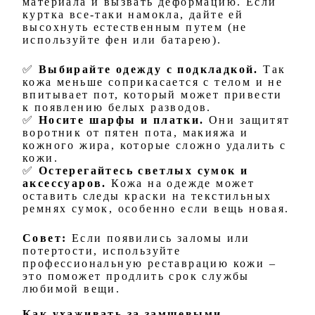
материала и вызвать деформацию. Если
куртка все-таки намокла, дайте ей
высохнуть естественным путем (не
используйте фен или батарею).
✅
Выбирайте одежду с подкладкой.
Так
кожа меньше соприкасается с телом и не
впитывает пот, который может привести
к появлению белых разводов.
✅
Носите шарфы и платки.
Они защитят
воротник от пятен пота, макияжа и
кожного жира, которые сложно удалить с
кожи.
✅
Остерегайтесь светлых сумок и
аксессуаров.
Кожа на одежде может
оставить следы краски на текстильных
ремнях сумок, особенно если вещь новая.
Совет:
Если появились заломы или
потертости, используйте
профессиональную реставрацию кожи –
это поможет продлить срок службы
любимой вещи.
Как ухаживать за замшевыми