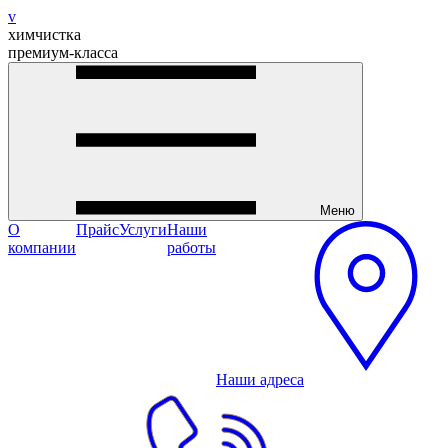
v
химчистка
премиум-класса
Меню
О
Прайс
Услуги
Наши
компании
работы
Наши адреса