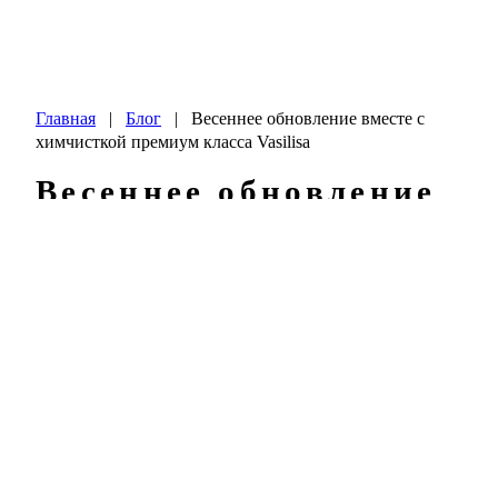
Главная
|
Блог
|
Весеннее обновление вместе с
химчисткой премиум класса Vasilisa
Весеннее обновление
вместе с химчисткой
премиум класса
Vasilisa
Весна – время обновления и свежести не
только в природе, но и в нашем
гардеробе. С наступлением теплых дней
хочется избавиться от пыли и грязи,
накопившихся за зиму, и встретить новый
сезон во всеоружии. Химчистка премиум-