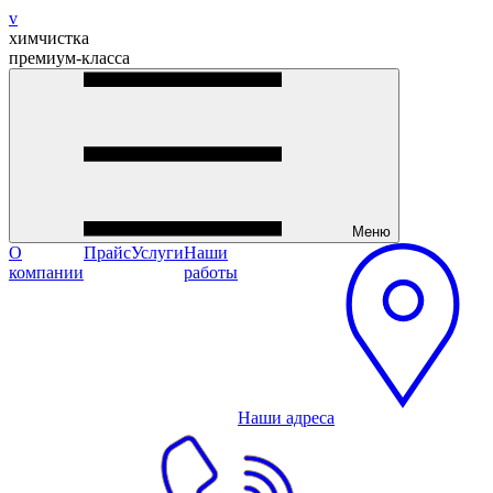
v
химчистка
премиум-класса
Меню
О
Прайс
Услуги
Наши
компании
работы
Наши адреса