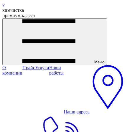
v
химчистка
премиум-класса
Меню
О
Прайс
Услуги
Наши
компании
работы
Наши адреса